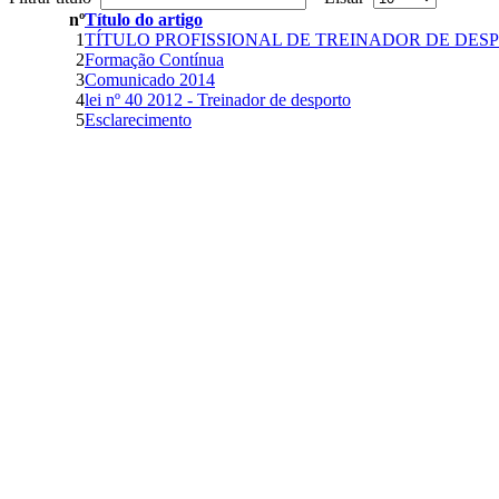
nº
Título do artigo
1
TÍTULO PROFISSIONAL DE TREINADOR DE DES
2
Formação Contínua
3
Comunicado 2014
4
lei nº 40 2012 - Treinador de desporto
5
Esclarecimento