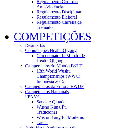
Regulamento Controlo
Anti-Violência
Regulamento Disciplinar
Regulamento Eleitoral
Regulamento Carreira de
Treinador
COMPETIÇÕES
Resultados
Competições Health Qigong
Campeonato do Mundo de
Health Qigong
Campeonatos do Mundo IWUF
13th World Wushu
Championships (WWC)
Indonésia 2015
Campeonatos da Europa EWUF
Campeonatos Nacionais
FPAMC
Sanda e Qingda
Wushu Kung Fu
Tradicional
Wushu Kung Fu Moderno
Taichi
Autoridade Antidopagem de