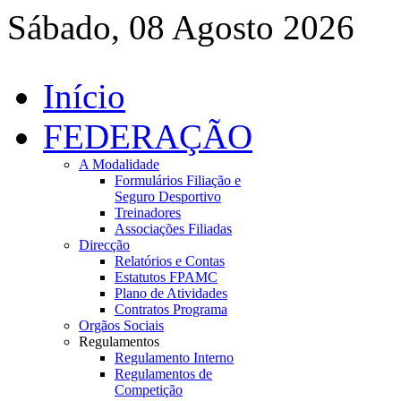
Sábado, 08 Agosto 2026
Início
FEDERAÇÃO
A Modalidade
Formulários Filiação e
Seguro Desportivo
Treinadores
Associações Filiadas
Direcção
Relatórios e Contas
Estatutos FPAMC
Plano de Atividades
Contratos Programa
Orgãos Sociais
Regulamentos
Regulamento Interno
Regulamentos de
Competição