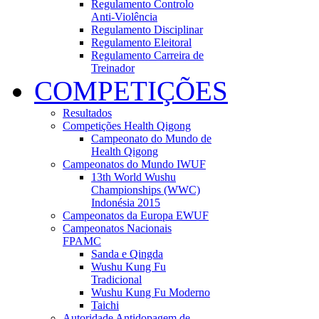
Regulamento Controlo
Anti-Violência
Regulamento Disciplinar
Regulamento Eleitoral
Regulamento Carreira de
Treinador
COMPETIÇÕES
Resultados
Competições Health Qigong
Campeonato do Mundo de
Health Qigong
Campeonatos do Mundo IWUF
13th World Wushu
Championships (WWC)
Indonésia 2015
Campeonatos da Europa EWUF
Campeonatos Nacionais
FPAMC
Sanda e Qingda
Wushu Kung Fu
Tradicional
Wushu Kung Fu Moderno
Taichi
Autoridade Antidopagem de