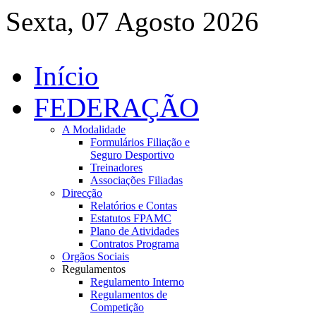
Sexta, 07 Agosto 2026
Início
FEDERAÇÃO
A Modalidade
Formulários Filiação e
Seguro Desportivo
Treinadores
Associações Filiadas
Direcção
Relatórios e Contas
Estatutos FPAMC
Plano de Atividades
Contratos Programa
Orgãos Sociais
Regulamentos
Regulamento Interno
Regulamentos de
Competição