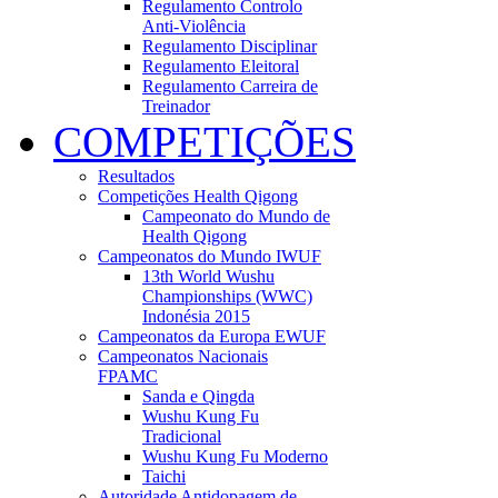
Regulamento Controlo
Anti-Violência
Regulamento Disciplinar
Regulamento Eleitoral
Regulamento Carreira de
Treinador
COMPETIÇÕES
Resultados
Competições Health Qigong
Campeonato do Mundo de
Health Qigong
Campeonatos do Mundo IWUF
13th World Wushu
Championships (WWC)
Indonésia 2015
Campeonatos da Europa EWUF
Campeonatos Nacionais
FPAMC
Sanda e Qingda
Wushu Kung Fu
Tradicional
Wushu Kung Fu Moderno
Taichi
Autoridade Antidopagem de