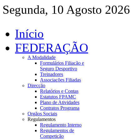
Segunda, 10 Agosto 2026
Início
FEDERAÇÃO
A Modalidade
Formulários Filiação e
Seguro Desportivo
Treinadores
Associações Filiadas
Direcção
Relatórios e Contas
Estatutos FPAMC
Plano de Atividades
Contratos Programa
Orgãos Sociais
Regulamentos
Regulamento Interno
Regulamentos de
Competição