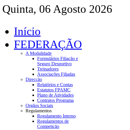
Quinta, 06 Agosto 2026
Início
FEDERAÇÃO
A Modalidade
Formulários Filiação e
Seguro Desportivo
Treinadores
Associações Filiadas
Direcção
Relatórios e Contas
Estatutos FPAMC
Plano de Atividades
Contratos Programa
Orgãos Sociais
Regulamentos
Regulamento Interno
Regulamentos de
Competição