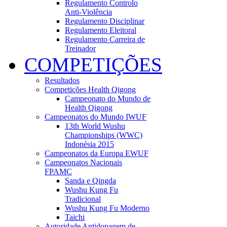
Regulamento Controlo
Anti-Violência
Regulamento Disciplinar
Regulamento Eleitoral
Regulamento Carreira de
Treinador
COMPETIÇÕES
Resultados
Competições Health Qigong
Campeonato do Mundo de
Health Qigong
Campeonatos do Mundo IWUF
13th World Wushu
Championships (WWC)
Indonésia 2015
Campeonatos da Europa EWUF
Campeonatos Nacionais
FPAMC
Sanda e Qingda
Wushu Kung Fu
Tradicional
Wushu Kung Fu Moderno
Taichi
Autoridade Antidopagem de