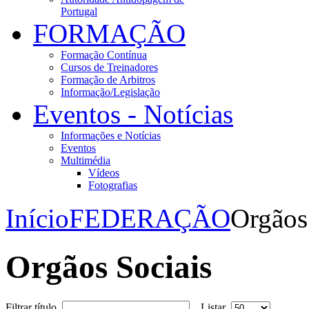
Portugal
FORMAÇÃO
Formação Contínua
Cursos de Treinadores
Formação de Arbitros
Informação/Legislação
Eventos - Notícias
Informações e Notícias
Eventos
Multimédia
Vídeos
Fotografias
Início
FEDERAÇÃO
Orgãos
Orgãos Sociais
Filtrar título
Listar