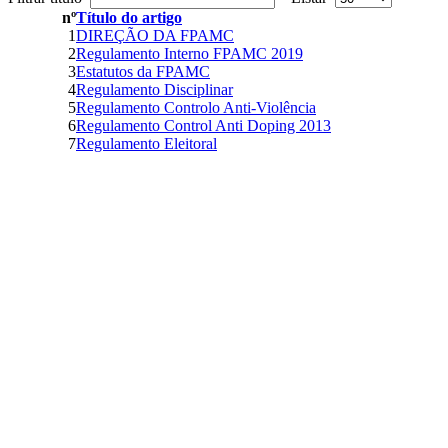
nº
Título do artigo
1
DIREÇÃO DA FPAMC
2
Regulamento Interno FPAMC 2019
3
Estatutos da FPAMC
4
Regulamento Disciplinar
5
Regulamento Controlo Anti-Violência
6
Regulamento Control Anti Doping 2013
7
Regulamento Eleitoral