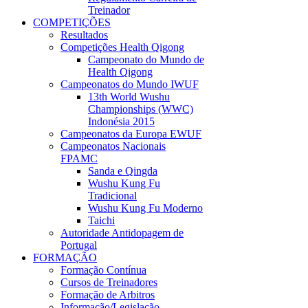
Treinador
COMPETIÇÕES
Resultados
Competições Health Qigong
Campeonato do Mundo de
Health Qigong
Campeonatos do Mundo IWUF
13th World Wushu
Championships (WWC)
Indonésia 2015
Campeonatos da Europa EWUF
Campeonatos Nacionais
FPAMC
Sanda e Qingda
Wushu Kung Fu
Tradicional
Wushu Kung Fu Moderno
Taichi
Autoridade Antidopagem de
Portugal
FORMAÇÃO
Formação Contínua
Cursos de Treinadores
Formação de Arbitros
Informação/Legislação