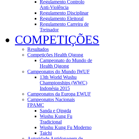
Regulamento Controlo
Anti-Violência
Regulamento Disciplinar
Regulamento Eleitoral
Regulamento Carreira de
Treinador
COMPETIÇÕES
Resultados
Competições Health Qigong
Campeonato do Mundo de
Health Qigong
Campeonatos do Mundo IWUF
13th World Wushu
Championships (WWC)
Indonésia 2015
Campeonatos da Europa EWUF
Campeonatos Nacionais
FPAMC
Sanda e Qingda
Wushu Kung Fu
Tradicional
Wushu Kung Fu Moderno
Taichi
Autoridade Antidopagem de