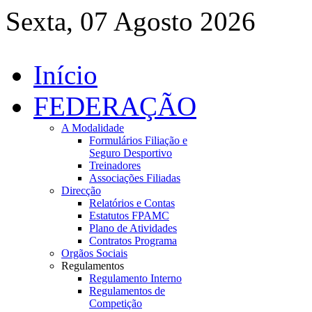
Sexta, 07 Agosto 2026
Início
FEDERAÇÃO
A Modalidade
Formulários Filiação e
Seguro Desportivo
Treinadores
Associações Filiadas
Direcção
Relatórios e Contas
Estatutos FPAMC
Plano de Atividades
Contratos Programa
Orgãos Sociais
Regulamentos
Regulamento Interno
Regulamentos de
Competição