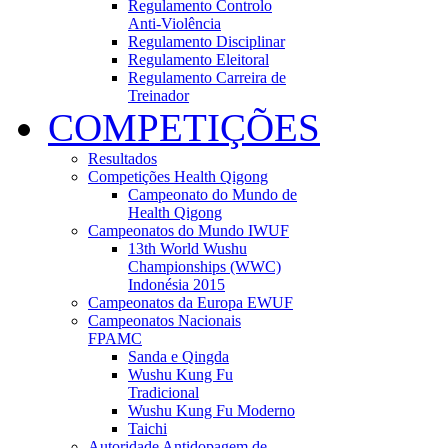
Regulamento Controlo
Anti-Violência
Regulamento Disciplinar
Regulamento Eleitoral
Regulamento Carreira de
Treinador
COMPETIÇÕES
Resultados
Competições Health Qigong
Campeonato do Mundo de
Health Qigong
Campeonatos do Mundo IWUF
13th World Wushu
Championships (WWC)
Indonésia 2015
Campeonatos da Europa EWUF
Campeonatos Nacionais
FPAMC
Sanda e Qingda
Wushu Kung Fu
Tradicional
Wushu Kung Fu Moderno
Taichi
Autoridade Antidopagem de