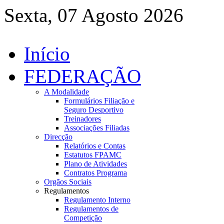
Sexta, 07 Agosto 2026
Início
FEDERAÇÃO
A Modalidade
Formulários Filiação e
Seguro Desportivo
Treinadores
Associações Filiadas
Direcção
Relatórios e Contas
Estatutos FPAMC
Plano de Atividades
Contratos Programa
Orgãos Sociais
Regulamentos
Regulamento Interno
Regulamentos de
Competição