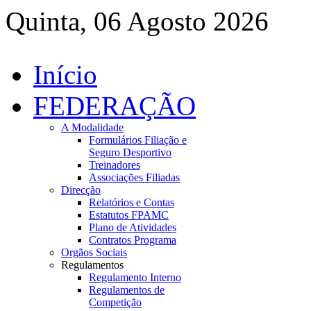
Quinta, 06 Agosto 2026
Início
FEDERAÇÃO
A Modalidade
Formulários Filiação e
Seguro Desportivo
Treinadores
Associações Filiadas
Direcção
Relatórios e Contas
Estatutos FPAMC
Plano de Atividades
Contratos Programa
Orgãos Sociais
Regulamentos
Regulamento Interno
Regulamentos de
Competição