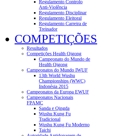
Regulamento Controlo
Anti-Violência
Regulamento Disciplinar
Regulamento Eleitoral
Regulamento Carreira de
Treinador
COMPETIÇÕES
Resultados
Competições Health Qigong
Campeonato do Mundo de
Health Qigong
Campeonatos do Mundo IWUF
13th World Wushu
Championships (WWC)
Indonésia 2015
Campeonatos da Europa EWUF
Campeonatos Nacionais
FPAMC
Sanda e Qingda
Wushu Kung Fu
Tradicional
Wushu Kung Fu Moderno
Taichi
Autoridade Antidopagem de