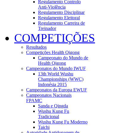
Regulamento Controlo
Anti-Violência
Regulamento Disciplinar
Regulamento Eleitoral
Regulamento Carreira de
Treinador
COMPETIÇÕES
Resultados
Competições Health Qigong
Campeonato do Mundo de
Health Qigong
Campeonatos do Mundo IWUF
13th World Wushu
Championships (WWC)
Indonésia 2015
Campeonatos da Europa EWUF
Campeonatos Nacionais
FPAMC
Sanda e Qingda
Wushu Kung Fu
Tradicional
Wushu Kung Fu Moderno
Taichi
Autoridade Antidopagem de