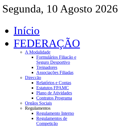
Segunda, 10 Agosto 2026
Início
FEDERAÇÃO
A Modalidade
Formulários Filiação e
Seguro Desportivo
Treinadores
Associações Filiadas
Direcção
Relatórios e Contas
Estatutos FPAMC
Plano de Atividades
Contratos Programa
Orgãos Sociais
Regulamentos
Regulamento Interno
Regulamentos de
Competição