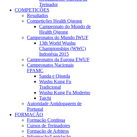
Treinador
COMPETIÇÕES
Resultados
Competições Health Qigong
Campeonato do Mundo de
Health Qigong
Campeonatos do Mundo IWUF
13th World Wushu
Championships (WWC)
Indonésia 2015
Campeonatos da Europa EWUF
Campeonatos Nacionais
FPAMC
Sanda e Qingda
Wushu Kung Fu
Tradicional
Wushu Kung Fu Moderno
Taichi
Autoridade Antidopagem de
Portugal
FORMAÇÃO
Formação Contínua
Cursos de Treinadores
Formação de Arbitros
Informação/Legislação