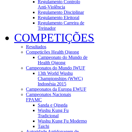
Regulamento Controlo
Anti-Violência
Regulamento Disciplinar
Regulamento Eleitoral
Regulamento Carreira de
Treinador
COMPETIÇÕES
Resultados
Competições Health Qigong
Campeonato do Mundo de
Health Qigong
Campeonatos do Mundo IWUF
13th World Wushu
Championships (WWC)
Indonésia 2015
Campeonatos da Europa EWUF
Campeonatos Nacionais
FPAMC
Sanda e Qingda
Wushu Kung Fu
Tradicional
Wushu Kung Fu Moderno
Taichi
Autoridade Antidopagem de