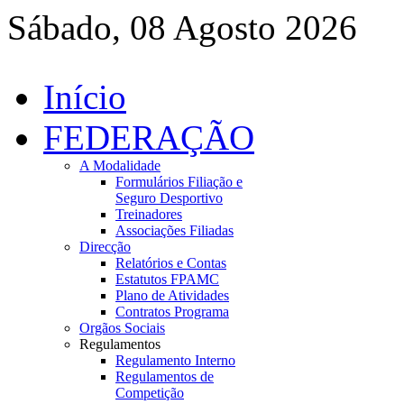
Sábado, 08 Agosto 2026
Início
FEDERAÇÃO
A Modalidade
Formulários Filiação e
Seguro Desportivo
Treinadores
Associações Filiadas
Direcção
Relatórios e Contas
Estatutos FPAMC
Plano de Atividades
Contratos Programa
Orgãos Sociais
Regulamentos
Regulamento Interno
Regulamentos de
Competição