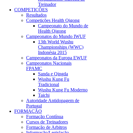
Treinador
COMPETIÇÕES
Resultados
Competições Health Qigong
Campeonato do Mundo de
Health Qigong
Campeonatos do Mundo IWUF
13th World Wushu
Championships (WWC)
Indonésia 2015
Campeonatos da Europa EWUF
Campeonatos Nacionais
FPAMC
Sanda e Qingda
Wushu Kung Fu
Tradicional
Wushu Kung Fu Moderno
Taichi
Autoridade Antidopagem de
Portugal
FORMAÇÃO
Formação Contínua
Cursos de Treinadores
Formação de Arbitros
Informação/Legislação