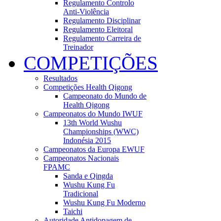
Regulamento Controlo
Anti-Violência
Regulamento Disciplinar
Regulamento Eleitoral
Regulamento Carreira de
Treinador
COMPETIÇÕES
Resultados
Competições Health Qigong
Campeonato do Mundo de
Health Qigong
Campeonatos do Mundo IWUF
13th World Wushu
Championships (WWC)
Indonésia 2015
Campeonatos da Europa EWUF
Campeonatos Nacionais
FPAMC
Sanda e Qingda
Wushu Kung Fu
Tradicional
Wushu Kung Fu Moderno
Taichi
Autoridade Antidopagem de