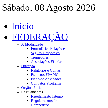
Sábado, 08 Agosto 2026
Início
FEDERAÇÃO
A Modalidade
Formulários Filiação e
Seguro Desportivo
Treinadores
Associações Filiadas
Direcção
Relatórios e Contas
Estatutos FPAMC
Plano de Atividades
Contratos Programa
Orgãos Sociais
Regulamentos
Regulamento Interno
Regulamentos de
Competição